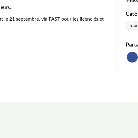
44800
leurs.
Caté
ant le 21 septembre, via FAST pour les licenciés et
Tour
Part