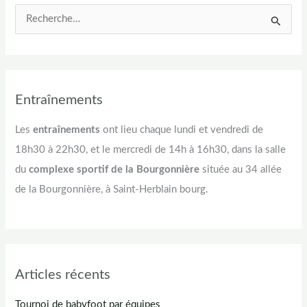
R
e
c
h
e
Entraînements
r
Les
entraînements
ont lieu chaque lundi et vendredi de
c
18h30 à 22h30, et le mercredi de 14h à 16h30, dans la salle
h
du
complexe sportif de la Bourgonnière
située au 34 allée
e
de la Bourgonnière, à Saint-Herblain bourg.
r
:
Articles récents
Tournoi de babyfoot par équipes